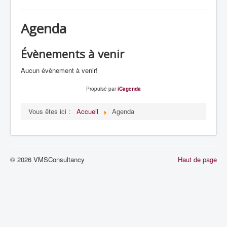
la
navigation
Accueil
Agenda
Nos Services
Références (Anglais)
Évènements à venir
System Management (Anglais)
Aucun évènement à venir!
Agenda
Propulsé par
iCagenda
Vous êtes ici :
Accueil
Agenda
© 2026 VMSConsultancy
Haut de page