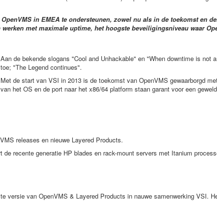
n OpenVMS in EMEA te ondersteunen, zowel nu als in de toekomst en derha
aten werken met maximale uptime, het hoogste beveiligingsniveau waar 
Aan de bekende slogans "Cool and Unhackable" en "When downtime is not an
toe; "The Legend continues".
Met de start van VSI in 2013 is de toekomst van OpenVMS gewaarborgd met
van het OS en de port naar het x86/64 platform staan garant voor een gewel
VMS releases en nieuwe Layered Products.
 de recente generatie HP blades en rack-mount servers met Itanium process
ste versie van OpenVMS & Layered Products in nauwe samenwerking VSI. Hetz